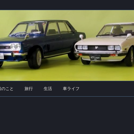
供のこと
旅行
生活
車ライフ