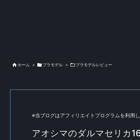

ホーム
>

プラモデル
>

プラモデルレビュー
※当ブログはアフィリエイトプログラムを利用
アオシマのダルマセリカ16