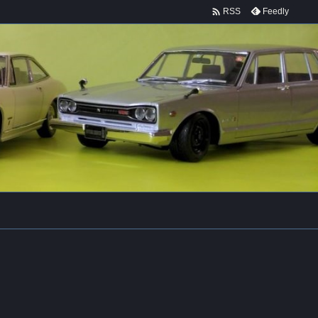

Feedly
RSS