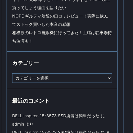
買ってしまう理由を語りたい
NOPE ギルティ炭酸の口コミレビュー！実際に飲ん
でストック買いした本音の感想
相模原のレトロ自販機に行ってきた！土曜は駐車場待
ち渋滞も！
カテゴリー
カ
テ
ゴ
リ
ー
最近のコメント
DELL inspiron 15-3573 SSD換装は簡単だった
に
admin
より
DELL inspiron 15-3573 SSD換装は簡単だった
に
ま