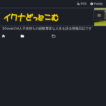

Feedly
RSS


50overの4人子供持ちの経験豊富な人生を語る情報日記です
メニュ

ホーム
>

健康に過ごそう
>

精神衛生

サイド

前へ

次へ

検索