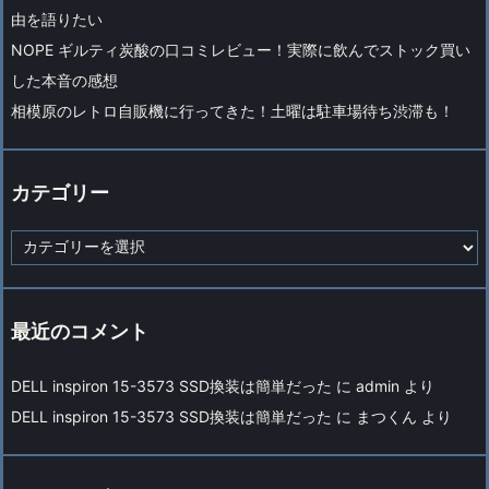
由を語りたい
NOPE ギルティ炭酸の口コミレビュー！実際に飲んでストック買い
した本音の感想
相模原のレトロ自販機に行ってきた！土曜は駐車場待ち渋滞も！
カテゴリー
カ
テ
ゴ
リ
ー
最近のコメント
DELL inspiron 15-3573 SSD換装は簡単だった
に
admin
より
DELL inspiron 15-3573 SSD換装は簡単だった
に
まつくん
より