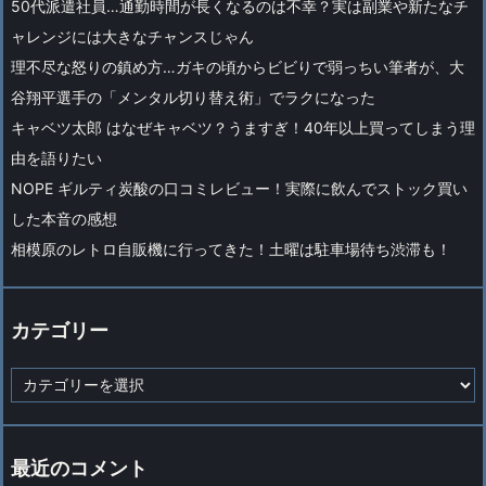
50代派遣社員…通勤時間が長くなるのは不幸？実は副業や新たなチ
ャレンジには大きなチャンスじゃん
理不尽な怒りの鎮め方…ガキの頃からビビりで弱っちい筆者が、大
谷翔平選手の「メンタル切り替え術」でラクになった
キャベツ太郎 はなぜキャベツ？うますぎ！40年以上買ってしまう理
由を語りたい
NOPE ギルティ炭酸の口コミレビュー！実際に飲んでストック買い
した本音の感想
相模原のレトロ自販機に行ってきた！土曜は駐車場待ち渋滞も！
カテゴリー
カ
テ
ゴ
リ
ー
最近のコメント