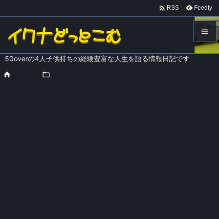

Feedly
RSS


50overの4人子供持ちの経験豊富な人生を語る情報日記です
メニュ

ホーム
>

口コミレビュー

サイド

前へ

次へ

検索