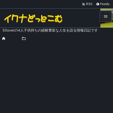

Feedly
RSS


50overの4人子供持ちの経験豊富な人生を語る情報日記です
メニュ

ホーム
>

口コミレビュー

サイド

前へ

次へ

検索