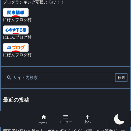
ブログランキング応援よろぴ！！
にほんブログ村
にほんブログ村
にほんブログ村
最近の投稿
50代派遣社員…通勤時間が長くなるのは不幸？実は副業や新たなチ



メニュー
上へ
ャレンジには大きなチャンスじゃん
ホーム
理不尽な怒りの鎮め方…ガキの頃からビビりで弱っちい筆者が、大