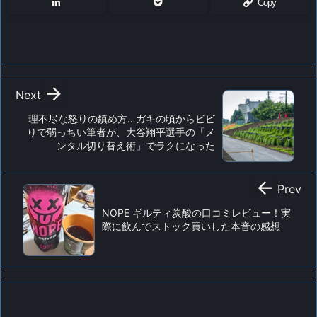
Copy

Next
理不尽な怒りの鎮め方…ガキの頃からビビ
りで弱っちい筆者が、大谷翔平選手の「メ
ンタル切り替え術」でラクになった

Prev
NOPE ギルティ炭酸の口コミレビュー！実
際に飲んでストック買いした本音の感想